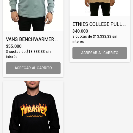
ETNIES COLLEGE PULL TEE (TSHETN011)
$40.000
3
cuotas de
$13.333,33
sin
VANS BENCHWARMER LS TEE (TSHVAN117)
interés
$55.000
3
cuotas de
$18.333,33
sin
AGREGAR AL CARRITO
interés
AGREGAR AL CARRITO