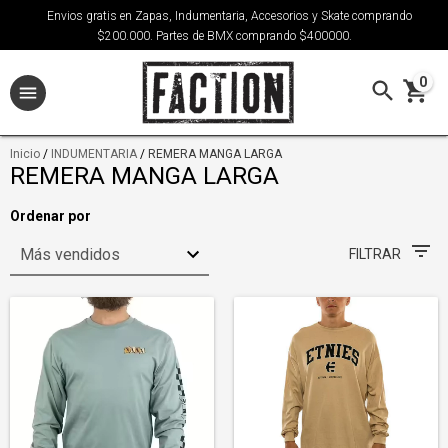
Envios gratis en Zapas, Indumentaria, Accesorios y Skate comprando
$200.000. Partes de BMX comprando $400000.
0
Inicio
/
INDUMENTARIA
/
REMERA MANGA LARGA
REMERA MANGA LARGA
Ordenar por
FILTRAR