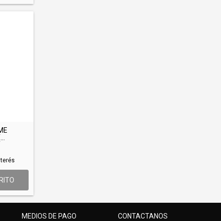
ME
..
nterés
RITO
MEDIOS DE PAGO
CONTACTANOS