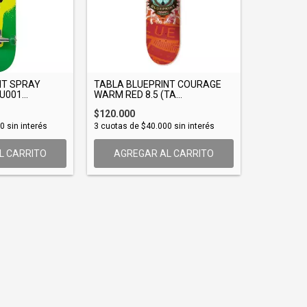
NT SPRAY
TABLA BLUEPRINT COURAGE
001...
WARM RED 8.5 (TA...
$120.000
00
sin interés
3
cuotas de
$40.000
sin interés
L CARRITO
AGREGAR AL CARRITO