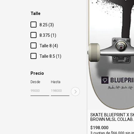
Talle
8.25 (3)
8.375 (1)
Talle 8 (4)
Talle 8.5 (1)
Precio
Desde
Hasta
SKATE BLUEPRINT X S
BROWN MLSL COLLAB..
$198.000
3
cuotas de
$66.000
sin i