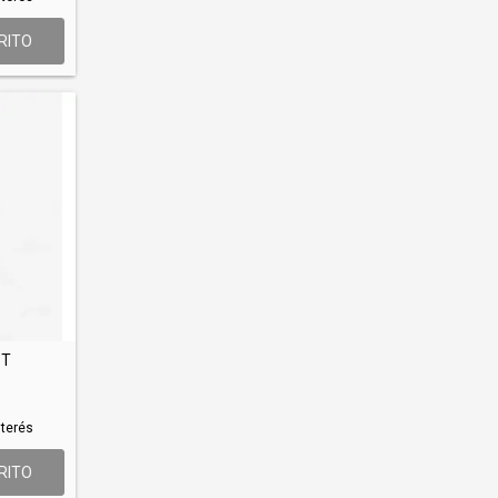
RITO
PT
nterés
RITO