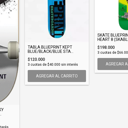
SKATE BLUEPRI
HEART 8 (SKABLU
TABLA BLUEPRINT KEPT
$198.000
BLUE/BLACK/BLUE STA...
3
cuotas de
$66.0
$120.000
AGREGAR A
3
cuotas de
$40.000
sin interés
AGREGAR AL CARRITO
KY
.
nterés