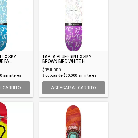
T X SKY
TABLA BLUEPRINT X SKY
 FA...
BROWN BIRD WHITE H...
$150.000
00
sin interés
3
cuotas de
$50.000
sin interés
L CARRITO
AGREGAR AL CARRITO