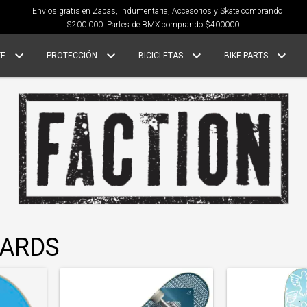
Envios gratis en Zapas, Indumentaria, Accesorios y Skate comprando
$200.000. Partes de BMX comprando $400000.
TE
PROTECCIÓN
BICICLETAS
BIKE PARTS
OARDS