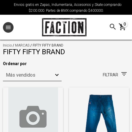
Envios gratis en Zapas, Indumentaria, Accesorios y Skate comprando
$200.000. Partes de BMX comprando $400000.
0
Inicio
/
MARCAS
/
FIFTY FIFTY BRAND
FIFTY FIFTY BRAND
Ordenar por
FILTRAR